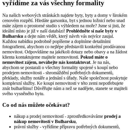
vyřídíme za vás všechny formality
Na našich webových stránkách najdete byty, byty a domy v širokém
cenovém rozpětí. Hledáte garsonku, byt s jednou ložnicí nebo snad
máte zájem o prostorné studio s výhledem na moře? Jsme si jisti, že
ideální místo je již v naší databázi!
Prohlédněte si naše byty v
Bulharsku
a dejte nám vědět, který návrh vás nejvíce zaujal.
Každou nabídku podrobně popíšeme a doplníme detailními
fotografiemi, abychom co nejlépe představili konkrétní prodávanou
nemovitost. Odpovídáme na jakékoli dotazy nebo obavy a na žádost
klienta kontaktujeme majitele nemovitosti.
Pokud máte o
nemovitost zájem, neváhejte nás kontaktovat
. Je na nás,
abychom se postarali o všechny formality spojené s koupí nebo
prodejem nemovitosti - shromáždění potřebných dokumentů,
překlady, služby notáře a jednání s úřady. Naše společnost poskytuje
komplexní služby. Ke koupi nemovitosti v této zemi nepotřebujete
znát bulharštinu! Důvěřujte nám a než se nadějete, stanete se majiteli
svého vysněného bytu.
Co od nás můžete očekávat?
nákup a prodej nemovitostí - zprostředkováváme
prodej a
nákup nemovitostí v Bulharsku
,
právní služby - vyřídíme přípravu potřebných dokumentů,