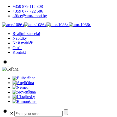
+359 879 115 808
+359 877 722 586
office@amr-imoti.bg
Realitní kancelář
Nabídky
Naši makléři
O nás
Kontakt
✕