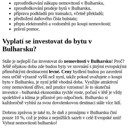
zprostředkování nákupu nemovitostí v Bulharsku,
zprostředkování prodeje bytů v Bulharsku,
příprava podkladů pro transakci, včetně překladů;
předložení daňového čísla bulstatu;
přepis elektroměrů a vodoměrů po koupi nemovitosti;
právní pomoc.
Vyplatí se investovat do bytu v
Bulharsku?
Stále je nejlepší čas investovat do
nemovitosti v Bulharsku
! Proč?
Ještě nějakou dobu zde budou byty ve srovnání s jinými evropskými
přímořskými destinacemi
levné. Ceny
bydlení budou po zavedení
eura určitě výrazně vyšší než nyní, takže pokud uvažujete o koupi
bytu v Bulharsku, je nyní ještě vhodná doba. Využijte atraktivní
ceny nemovitostí dříve, než prudce vzrostou! Je to skutečná
investice - bulharská ekonomika rychle roste, počasí v létě je vždy
spolehlivé a klima je příznivé pro odpočinek. Bulharsko si
každoročně vybírá za svou dovolenkovou destinaci stále více lidí.
Dobrou zprávou je také to, že daň z pronájmu v Bulharsku činí
pouze 10 %, což je jedna z nejnižších sazeb v celé Evropské unii!
Vybrat nemovitosti bulharsko!