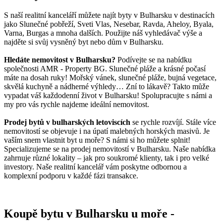
S naší realitní kanceláří můžete najít byty v Bulharsku v destinacích
jako Slunečné pobřeží, Sveti Vlas, Nesebar, Ravda, Aheloy, Byala,
Varna, Burgas a mnoha dalších. Použijte náš vyhledávač výše a
najděte si svůj vysněný byt nebo dům v Bulharsku.
Hledáte nemovitost v Bulharsku?
Podívejte se na nabídku
společnosti AMR - Property BG. Slunečné pláže a krásné počasí
máte na dosah ruky! Mořský vánek, slunečné pláže, bujná vegetace,
skvělá kuchyně a nádherné výhledy… Zní to lákavě? Takto může
vypadat váš každodenní život v Bulharsku! Spolupracujte s námi a
my pro vás rychle najdeme ideální nemovitost.
Prodej bytů v bulharských letoviscích
se rychle rozvíjí. Stále více
nemovitostí se objevuje i na úpatí malebných horských masivů. Je
vaším snem vlastnit byt u moře? S námi si ho můžete splnit!
Specializujeme se na prodej nemovitostí v Bulharsku. Naše nabídka
zahrnuje různé lokality – jak pro soukromé klienty, tak i pro velké
investory. Naše realitní kancelář vám poskytne odbornou a
komplexní podporu v každé fázi transakce.
Koupě bytu v Bulharsku u moře -