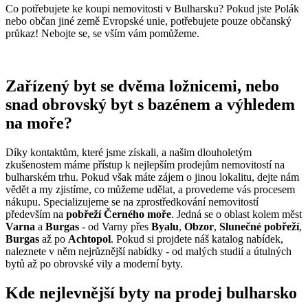
Co potřebujete ke koupi nemovitosti v Bulharsku? Pokud jste Polák
nebo občan jiné země Evropské unie, potřebujete pouze občanský
průkaz! Nebojte se, se vším vám pomůžeme.
Zařízený byt se dvěma ložnicemi, nebo
snad obrovský byt s bazénem a výhledem
na moře?
Díky kontaktům, které jsme získali, a našim dlouholetým
zkušenostem máme přístup k nejlepším prodejům nemovitostí na
bulharském trhu. Pokud však máte zájem o jinou lokalitu, dejte nám
vědět a my zjistíme, co můžeme udělat, a provedeme vás procesem
nákupu. Specializujeme se na zprostředkování nemovitostí
především na
pobřeží Černého moře
. Jedná se o oblast kolem měst
Varna
a
Burgas
- od Varny přes
Byalu
,
Obzor
,
Slunečné pobřeží
,
Burgas
až po
Achtopol
. Pokud si projdete náš katalog nabídek,
naleznete v něm nejrůznější nabídky - od malých studií a útulných
bytů až po obrovské vily a moderní byty.
Kde nejlevnější byty na prodej bulharsko