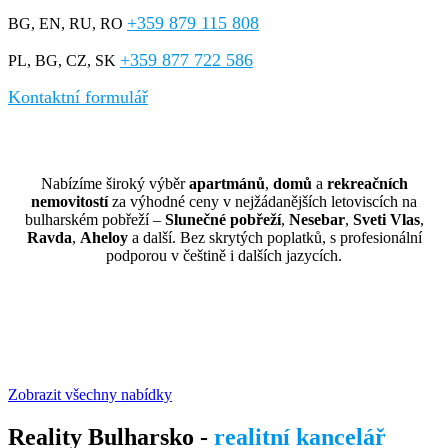
+359 879 115 808
BG, EN, RU, RO
+359 877 722 586
PL, BG, CZ, SK
Kontaktní formulář
Nemovitosti Bulharsko
Nabízíme široký výběr
apartmánů
,
domů
a
rekreačních
nemovitostí
za výhodné ceny v nejžádanějších letoviscích na
bulharském pobřeží –
Slunečné pobřeží
,
Nesebar
,
Sveti Vlas
,
Ravda
,
Aheloy
a další. Bez skrytých poplatků, s profesionální
podporou v češtině i dalších jazycích.
Prodej bytů, apartmánů a domů v
nejlepších přímořských letoviscích v
Bulharsku
Zobrazit všechny nabídky
Reality Bulharsko -
realitní kancelář