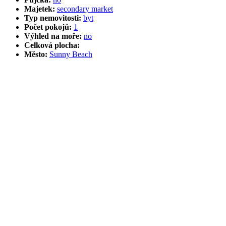
Majetek:
secondary market
Typ nemovitosti:
byt
Počet pokojů:
1
Výhled na moře:
no
Celková plocha:
Město:
Sunny Beach