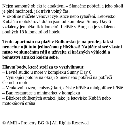
Nejen samotný objekt je atraktivní – Slunečné pobřeží a jeho okolí
je plné možností, jak trávit volný čas.
V okolí se můžete věnovat cyklistice nebo rybaření. Letovisko
Kubáň a motokárová dráha jsou od komplexu Sunny Day 6
vzdáleny jen několik kilometrů. Letiště v Burgasu je vzdáleno
pouhých 18 kilometrů od hotelu.
Tento apartmán na pláži v Bulharsku je na prodej, tak si
nenechte ujít tuto jedinečnou příležitost! Najděte si své vlastní
místo ve slunečním ráji a užívejte si krásných výhledů a
bohatství atrakcí kolem sebe.
Hlavní body, které stojí za to vyzdvihnout:
– Levné studio u moře v komplexu Sunny Day 6
– Vynikající poloha na okraji Slunečného pobřeží na pobřeží
Černého moře
– Venkovní bazén, tenisový kurt, dětské hřiště a minigolfové hřiště
– Bar, restaurace a minimarket v komplexu
– Blízkost oblíbených atrakcí, jako je letovisko Kubáň nebo
motokárová dráha
© AMR - Property BG ® | All Rights Reserved