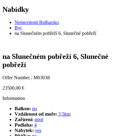
Nabídky
Nemovitosti Bulharsko
Byt
na Slunečném pobřeží 6, Slunečné pobřeží
na Slunečném pobřeží 6, Slunečné
pobřeží
Offer Number : M03038
23500,00
€
Information
Balkon:
no
Vzdálenost od moře:
3,5km
Zařízení:
pool
Podlaha:
4
Nábytek:
yes
Půjčka:
no