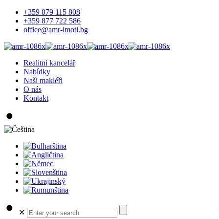
+359 879 115 808
+359 877 722 586
office@amr-imoti.bg
Realitní kancelář
Nabídky
Naši makléři
O nás
Kontakt
✕