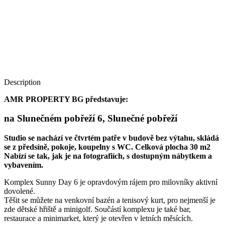
Description
AMR PROPERTY BG představuje:
na Slunečném pobřeží 6, Slunečné pobřeží
Studio se nachází ve čtvrtém patře v budově bez výtahu, skládá
se z předsíně, pokoje, koupelny s WC. Celková plocha 30 m2
Nabízí se tak, jak je na fotografiích, s dostupným nábytkem a
vybavením.
Komplex Sunny Day 6 je opravdovým rájem pro milovníky aktivní
dovolené.
Těšit se můžete na venkovní bazén a tenisový kurt, pro nejmenší je
zde dětské hřiště a minigolf. Součástí komplexu je také bar,
restaurace a minimarket, který je otevřen v letních měsících.