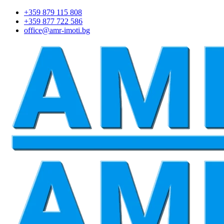
+359 879 115 808
+359 877 722 586
office@amr-imoti.bg